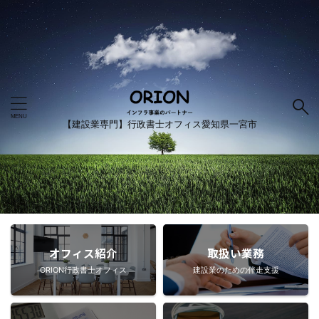
【建設業専門】行政書士オフィス愛知県一宮市
オフィス紹介
取扱い業務
ORION行政書士オフィス
建設業のための伴走支援