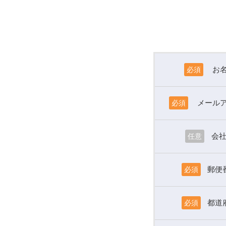
お
必須
メール
必須
会
任意
郵便
必須
都道
必須