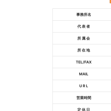
事務所名
代 表 者
所 属 会
所 在 地
TEL/FAX
MAIL
U R L
営業時間
定 休 日