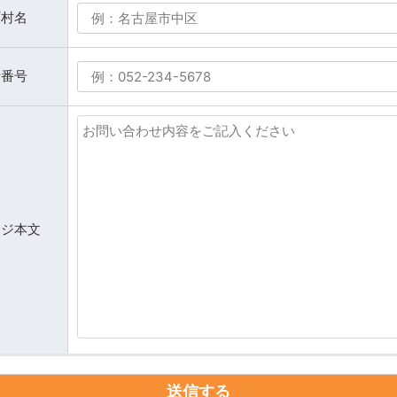
町村名
話番号
ージ本文