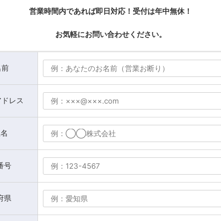
営業時間内であれば即日対
応！
受付は年中無休！
お気軽にお問い合わせくださ
い
。
名前
アドレス
社名
番号
府県