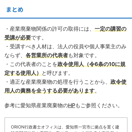
まとめ
・産業廃棄物関係の許可の取得には、
一定の講習の
受講が必要
です。
・受講すべき人材は、法人の役員や個人事業主のみ
ならず、
各営業所の代表者
も対象です。
・この代表者のことを
政令使用人（令6条の10に規
定する使用人）
と呼びます。
・適正な産業廃棄物の処理を行うことから、
政令使
用人の責務を全うする必要があります
。
参考に愛知県産業廃棄物の
HP
もご参照ください。
ORION行政書士オフィスは、愛知県一宮市に拠点を置く建