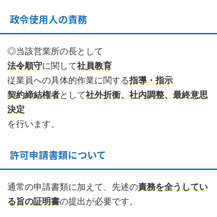
政令使用人の責務
◎当該営業所の長として
法令順守
に関して
社員教育
従業員への具体的作業に関する
指導・指示
契約締結権者
として
社
外折衝、社内調整、最終意思
決定
を行います。
許可申請書類について
通常の申請書類に加えて、先述の
責務を全うしてい
る旨の証明書
の提出が必要です。