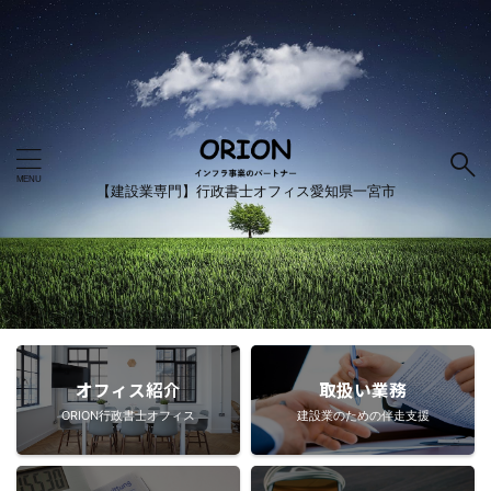
【建設業専門】行政書士オフィス愛知県一宮市
オフィス紹介
取扱い業務
ORION行政書士オフィス
建設業のための伴走支援