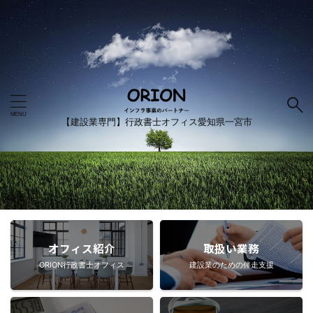
【建設業専門】行政書士オフィス愛知県一宮市
オフィス紹介
取扱い業務
ORION行政書士オフィス
建設業のための伴走支援