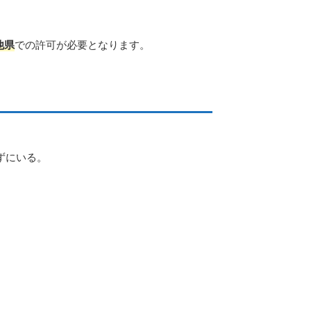
他県
での許可が必要となります。
ずにいる。