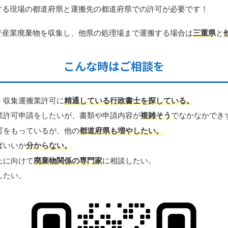
する現場の
都道府県
と運搬先の
都道府県
での許可が必要です！
で産業廃棄物を収集し、他県の処理場まで運搬する場合は
三重県
と
こんな時はご相談を
）収集運搬業許可に
精通している行政書士を探している。
業許可申請をしたいが、書類や申請内容が
複雑そう
でなかなかでき
可をもっているが、他の
都道府県も
増やしたい。
ばいいか
分からない。
上に向けて
廃棄物関係の専門家
に相談したい。
したい。