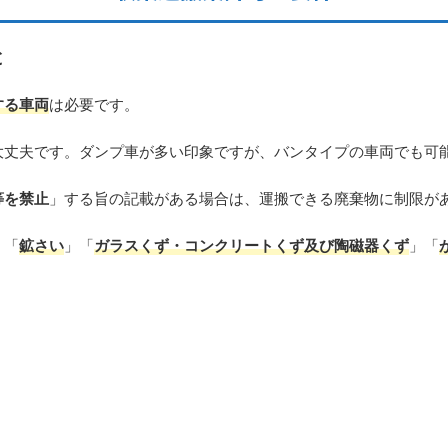
と
する車両
は必要です。
大丈夫です。ダンプ車が多い印象ですが、バンタイプの車両でも可
等を禁止
」する旨の記載がある場合は、運搬できる廃棄物に制限が
」「
鉱さい
」「
ガラスくず・コンクリートくず及び陶磁器くず
」「