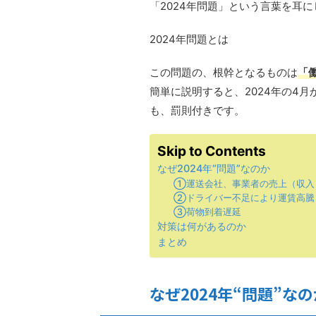
「2024年問題」
という言葉を耳に
2024年問題とは
この問題の、根幹となるものは
「
簡単に説明すると、2024年の4
も、罰則付きです。
Skip to Contents
なぜ2024年“問題”なのか
①運送会社、事業者の売上（収入
②ドライバー不足により運賃高騰
③荷物到着遅延
対策は何があるのか
まとめ
なぜ2024年“問題”なの