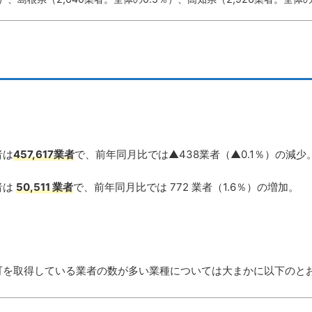
者は
457,617業者
で、前年同月比では▲438業者（▲0.1％）の減少
者は
50,511 業者
で、前年同月比では 772 業者（1.6％）の増加。
可を取得している業者の数が多い業種については大まかに以下のと