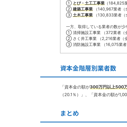
①
とび・土工工事業
（184,82
②
建築工事業
（140,967業者
③
土木工事業
（130,833業者
一方、取得している業者の数が少
① 清掃施設工事業 （372業者（全
② さく井工事業 （2,216業者（
③ 消防施設工事業 （16,075業
資本金階層別業者数
「資本金の額が
300万円以上50
（20.1％）」、「資本金の額が1,0
まとめ