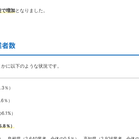
続で増加
となりました。
業者数
まかに以下のような状況です。
.3％）
.6％）
6.1%）
5.8％）
％）、島根県（2,640業者。全体の0.5％）、高知県（2,926業者。全体