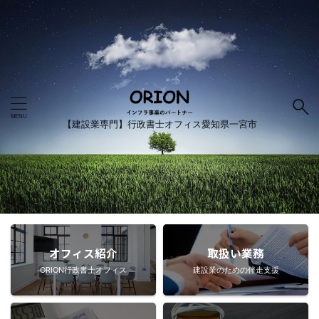
【建設業専門】行政書士オフィス愛知県一宮市
オフィス紹介
取扱い業務
ORION行政書士オフィス
建設業のための伴走支援