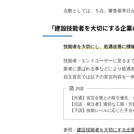
点数としては、５点。審査基準日
「建設技能者を大切にする企業
技能者を大切にし、処遇改善に積
技能者・エンドユーザーに至るま
業者に選ばれる事などにより処遇
自主宣言では以下の宣言内容を一
内容
【共通】宣言企業との取引優先、
【元請・発注者】適切な工期・労
【下請】技能レベルに応じた手当
参照：
建設技能者を大切にする企