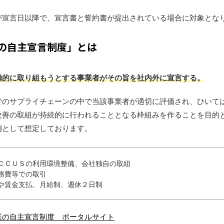
が宣言日以降で、宣言書と誓約書が提出されている場合に対象とな
の自主宣言制度」とは
極的に取り組もうとする事業者
がその旨を社内外に宣言する。
でのサプライチェーンの中で当該事業者が適切に評価され、ひいて
改善の取組が持続的に行われることとなる枠組みを作ることを目的
例として想定しております。
ＣＣＵＳの利用環境整備、会社独自の取組
務費等での取引
や賃金支払、月給制、週休２日制
業の自主宣言制度 ポータルサイト