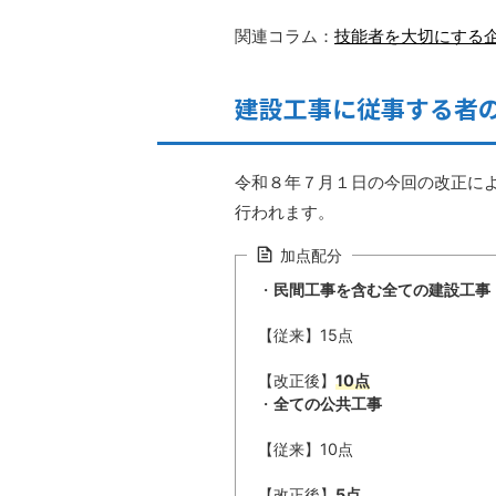
関連コラム：
技能者を大切にする
建設工事に従事する者
令和８年７月１日の今回の改正に
行われます。
加点配分
・
民間工事を含む全ての建設工事
【従来】15点
【改正後】
10点
・
全ての公共工事
【従来】10点
【改正後】
5点