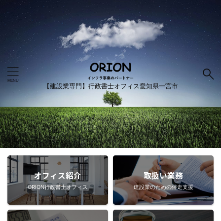
【建設業専門】行政書士オフィス愛知県一宮市
オフィス紹介
取扱い業務
ORION行政書士オフィス
建設業のための伴走支援