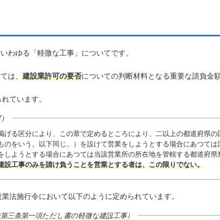
るいわゆる「軽微な工事」についてです。
いては、
建設業許可の要否
についての判断材料となる重要な請負金
られています。
可）
掲げる区分により、この章で定めるところにより、二以上の都道府県の
ものをいう。以下同じ。）を設けて営業をしようとする場合にあつては
をしようとする場合にあつては当該営業所の所在地を管轄する都道府県
建設工事のみを請け負うことを営業とする者は、この限りでない。
設業法施行令において以下のように定められています。
法第三条第一項ただし書の軽微な建設工事）