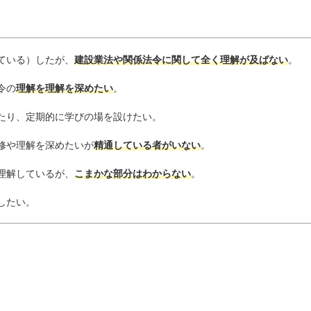
ている）したが、
建設業法や関係法令に関して全く理解が及ばない
。
令の
理解を理解を深めたい
。
たり、定期的に学びの場を設けたい。
修や理解を深めたいが
精通している者がいない
。
理解しているが、
こまかな部分はわからない
。
したい。