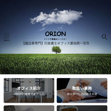
【建設業専門】行政書士オフィス愛知県一宮市
オフィス紹介
取扱い業務
ORION行政書士オフィス
建設業のための伴走支援