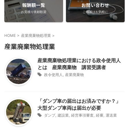
報酬額一覧
お問い合わせ
お見積り依頼歓迎
ご相談はお気軽に
HOME
>
産業廃棄物処理業
>
産業廃棄物処理業
産業廃棄物処理業における政令使用人
とは 産業廃棄物 講習受講者
政令使用人
,
産業廃棄物
「ダンプ車の届出はお済みですか？」
大型ダンプ車両は届出が必要
ダンプ
,
建設業
,
経営事項審査
,
経審
,
運送業