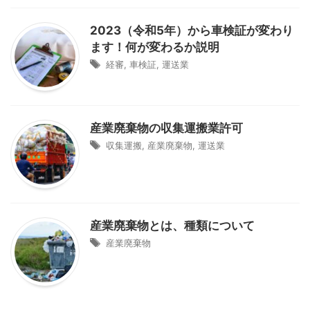
2023（令和5年）から車検証が変わり
ます！何が変わるか説明
経審
,
車検証
,
運送業
産業廃棄物の収集運搬業許可
収集運搬
,
産業廃棄物
,
運送業
産業廃棄物とは、種類について
産業廃棄物