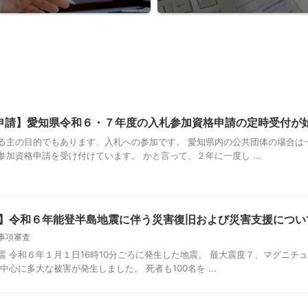
申請】愛知県令和６・７年度の入札参加資格申請の定時受付が
る主の目的でもあります、入札への参加です。 愛知県内の公共団体の場合は
加資格申請を受け付けています。 かと言って、２年に一度し ...
業】令和６年能登半島地震に伴う災害復旧および災害支援につい
事項審査
震 令和６年１月１日16時10分ごろに発生した地震。 最大震度７、マグニチ
中心に多大な被害が発生しました。 死者も100名を ...