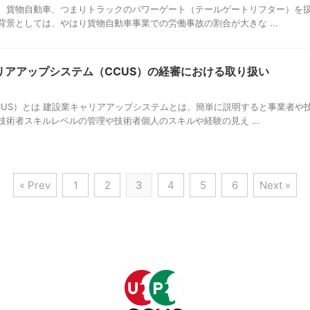
、貨物自動車、つまりトラックのパワーゲート（テールゲートリフター）を
背景としては、やはり貨物自動車事業での労働事故の割合が大きな ...
リアアップシステム（CCUS）の経審における取り扱い
CUS）とは 建設業キャリアアップシステムとは、簡単に説明すると事業者や
技術者スキルレベルの管理や技術者個人のスキルや経験の見え ...
« Prev
1
2
3
4
5
6
Next »