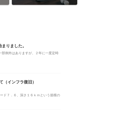
始まりました。
一部例外はありますが、２年に一度定時
て（インフラ復旧）
ュード７．６、深さ１６ｋｍという規模の