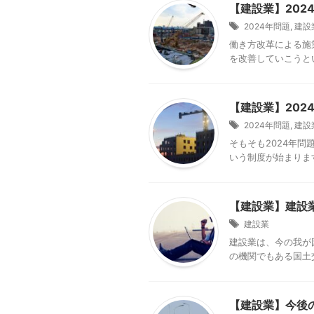
【建設業】20
2024年問題
,
建設
働き方改革による施
を改善していこうとい
【建設業】20
2024年問題
,
建設
そもそも2024年問
いう制度が始まります
【建設業】建設
建設業
建設業は、今の我が
の機関でもある国土交
【建設業】今後