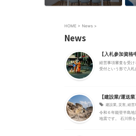
HOME
>
News
>
News
【入札参加資格
経営事項審査を受け
受付という形で入札参
【建設業/運送
建設業
,
災害
,
経営
令和６年能登半島地
地震です。 石川県を