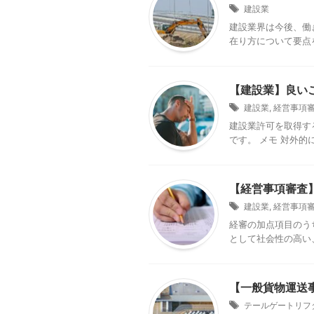
建設業
建設業界は今後、働
在り方について要点を
【建設業】良い
建設業
,
経営事項
建設業許可を取得す
です。 メモ 対外的
【経営事項審査
建設業
,
経営事項
経審の加点項目のう
として社会性の高い
【一般貨物運送
テールゲートリフ