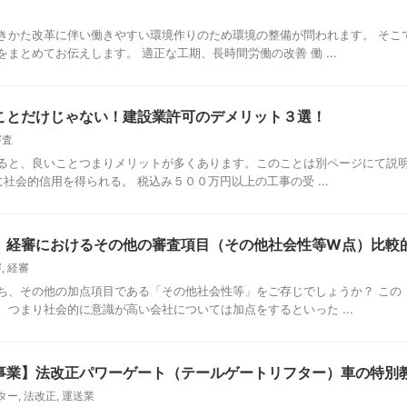
きかた改革に伴い働きやすい環境作りのため環境の整備が問われます。 そこ
まとめてお伝えします。 適正な工期、長時間労働の改善 働 ...
ことだけじゃない！建設業許可のデメリット３選！
審査
ると、良いことつまりメリットが多くあります。このことは別ページにて説明
に社会的信用を得られる。 税込み５００万円以上の工事の受 ...
】経審におけるその他の審査項目（その他社会性等W点）比較
審
,
経審
ち、その他の加点項目である「その他社会性等」をご存じでしょうか？ この
、つまり社会的に意識が高い会社については加点をするといった ...
事業】法改正パワーゲート（テールゲートリフター）車の特別
ター
,
法改正
,
運送業