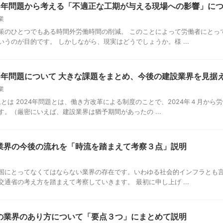
24年問題から考える「不適正な工期が与える現場への影響」に
業
策のひとつでもある時間外労働時間の削減。 このことによって労働者にとっ
うのが目的です。 しかしながら、現実はどうでしょうか。様 ...
24年問題について 大きな課題をまとめ、今後の建設業界を見据
業
題とは 2024年問題とは、働き方改革による制度のことで、2024年４月か
。（厳密にいえば、建設業界は猶予期間があったの ...
業界の今後の流れを「時流を踏まえて考察３点」説明
国にとってなくてはならない業界の存在です。いわゆる社会的インフラとも言
通省の考え方を踏まえて考察していきます。 最初に申し上げ ...
の業界のあり方について「要点３つ」にまとめて説明