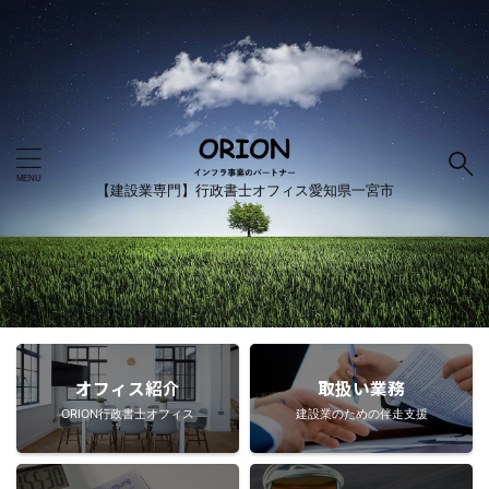
【建設業専門】行政書士オフィス愛知県一宮市
オフィス紹介
取扱い業務
ORION行政書士オフィス
建設業のための伴走支援