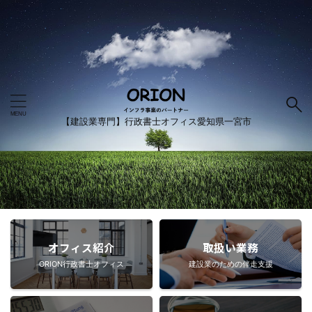
【建設業専門】行政書士オフィス愛知県一宮市
オフィス紹介
取扱い業務
ORION行政書士オフィス
建設業のための伴走支援