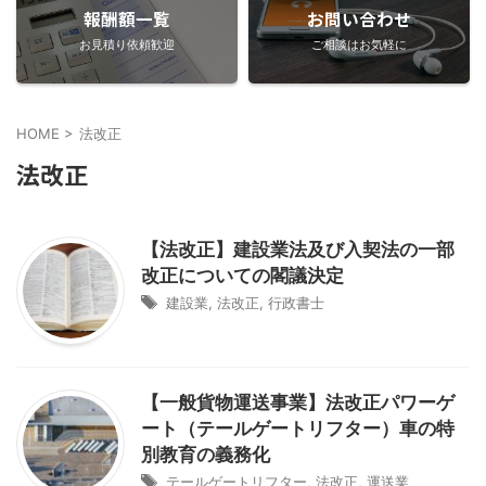
報酬額一覧
お問い合わせ
お見積り依頼歓迎
ご相談はお気軽に
HOME
>
法改正
法改正
【法改正】建設業法及び入契法の一部
改正についての閣議決定
建設業
,
法改正
,
行政書士
【一般貨物運送事業】法改正パワーゲ
ート（テールゲートリフター）車の特
別教育の義務化
テールゲートリフター
,
法改正
,
運送業