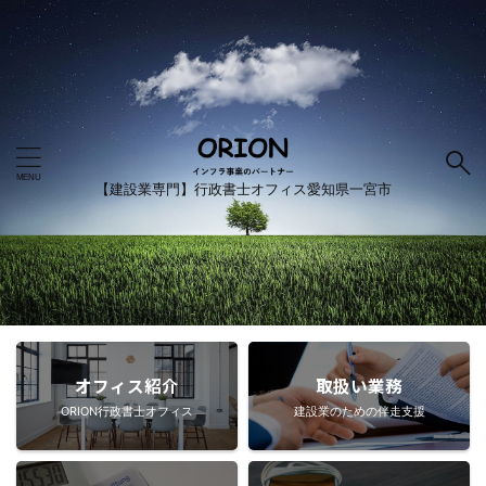
【建設業専門】行政書士オフィス愛知県一宮市
オフィス紹介
取扱い業務
ORION行政書士オフィス
建設業のための伴走支援